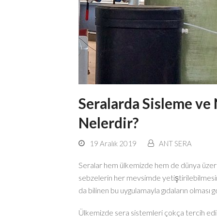
Seralarda Sisleme ve
Nelerdir?
19 Aralık 2019
ANT SERA
Seralar hem ülkemizde hem de dünya üzerin
sebzelerin her mevsimde yetiştirilebilmes
da bilinen bu uygulamayla gıdaların olması
Ülkemizde sera sistemleri çokça tercih edil