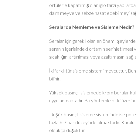
örtülerle kapatılmış olan iglo tarzı yapılard
daim meyve ve sebze hasat edebilmeyi sağ
Seralarda Nemleme ve Sisleme Nedir?
Seralar için gerekli olan en önemli şeylerd
seranın içerisindeki ortamın serinletilmesi 
sıcaklığını artırılması veya azaltılmasını sağla
İki farklı tür sisleme sistemi mevcuttur. Bu
bilinir.
Yüksek basınçlı sislemede krom borular kull
uygulanmaktadır. Bu yöntemle bitki üzerinde
Düşük basınçlı sisleme sisteminde ise poliet
fazla 6-7 bar düzeyinde olmaktadır. Kurulum
oldukça düşüktür.