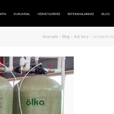
AYFA
KURUMSAL
HIZMETLERIMIZ
REFERANSLARIMIZ
BLOG
Anasayfa
»
Blog
»
Ant Sera
»
Seralarda Si