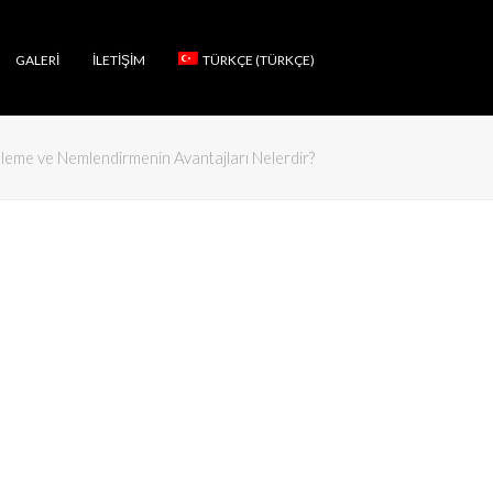
GALERI
İLETIŞIM
TÜRKÇE
(
TÜRKÇE
)
sleme ve Nemlendirmenin Avantajları Nelerdir?